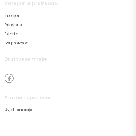
Kategorije proizvoda
Interijer
Primjena
Exterijer
Svi proizvodi
Društvene mreže
Pravne napomene
Uvjeti prodaje