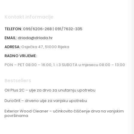
Kontakt informacije
TELEFON:
099/6206-268 | 091/7632-335
EMAIL:
driada@driada.hr
ADRESA:
Osječka 47, 51000 Rijeka
RADNO VRIJEME:
PON – PET 08:00 – 16:00, 1. i 3 SUBOTA u mjesecu 08:00 – 13:00
Bestsellers
Oil Plus 2C – ulje za drvo za unutarnju upotrebu
DuroGrit – drveno ulje za vanjsku upotrebu
Exterior Wood Cleaner – učinkovito čišćenje drva na vanjskim
površinama