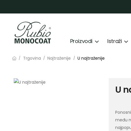
Proizvodi
Istraži
Trgovina
Najtraženije
U najtraženije
/
/
/
U n
Ponosni
među na
najpopu