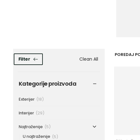
POREDAJ PO
Clean All
Filter
Kategorije proizvoda
Exterijer
(18)
Interijer
(29)
Najtraženije
(5)
U najtraženije
(5)