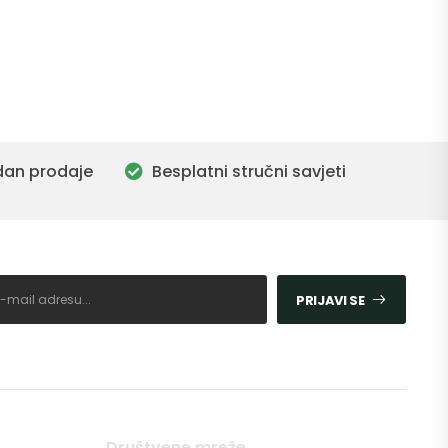
dan prodaje
Besplatni stručni savjeti
PRIJAVI SE
Društvene mreže