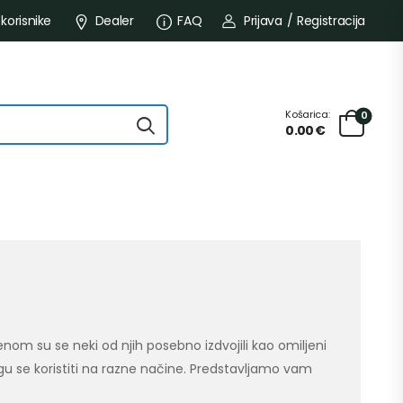
 korisnike
Dealer
FAQ
Prijava
/
Registracija
Košarica:
0
0.00
€
nom su se neki od njih posebno izdvojili kao omiljeni
u se koristiti na razne načine. Predstavljamo vam