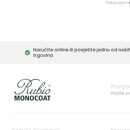
Prikazujem
Naručite online ili posjetite jednu od naši
trgovina
Pretpl
Pratite s
Kontakt informacije
Bestsell