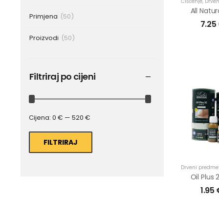
Čišćenje
,
Drven
Primjena
(50)
7.25
Proizvodi
(50)
Filtriraj po cijeni
Cijena:
0 €
—
520 €
FILTRIRAJ
Drveni predmet
1.95