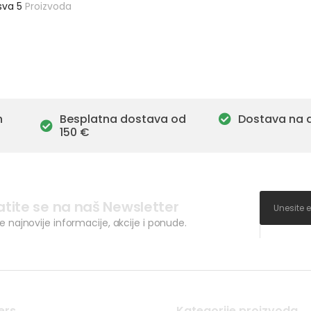
sva 5
Proizvoda
h
Besplatna dostava od
Dostava na 
150 €
atite se na naš Newsletter
ve najnovije informacije, akcije i ponude.
ers
Kategorije proizvoda