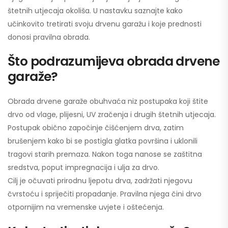
štetnih utjecaja okoliša. U nastavku saznajte kako
učinkovito tretirati svoju drvenu garažu i koje prednosti
donosi pravilna obrada.
Što podrazumijeva obrada drvene
garaže?
Obrada drvene garaže obuhvaća niz postupaka koji štite
drvo od vlage, plijesni, UV zračenja i drugih štetnih utjecaja.
Postupak obično započinje čišćenjem drva, zatim
brušenjem kako bi se postigla glatka površina i uklonili
tragovi starih premaza. Nakon toga nanose se zaštitna
sredstva, poput impregnacija i ulja za drvo.
Cilj je očuvati prirodnu ljepotu drva, zadržati njegovu
čvrstoću i spriječiti propadanje. Pravilna njega čini drvo
otpornijim na vremenske uvjete i oštećenja.