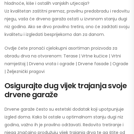
hladnoće, kiše i ostalih vanjskih utjecaja?
Uz kvalitetan zaštitni premaz, pravilnu predobradu i redovitu
njegu, vaša će drvena garaža ostati u izvrsnom stanju dugi
niz godina. Ako se drvo pravilno tretira, ono će zadržati svoju
kvalitetu i izgledati besprijekorno dan za danom.
Ovdje ćete pronaći cjelokupni asortiman proizvoda za
obradu drva na otvorenom: Terase | Vrtne kućice | Vrtni
namještaj | Drvena vrata i ograde | Drvene fasade | Ograde
| Željeznički pragovi
Osigurajte dug vijek trajanja svoje
drvene garaže
Drvene garaže često su estetski dodatak koji upotpunjuje
izgled doma. Kako bi ostale u optimalnom stanju dugi niz
godina, važno ih je pravilno održavati. Redovito tretiranje i
njega značajno produžuju vijek trajanja drva te ga štite od