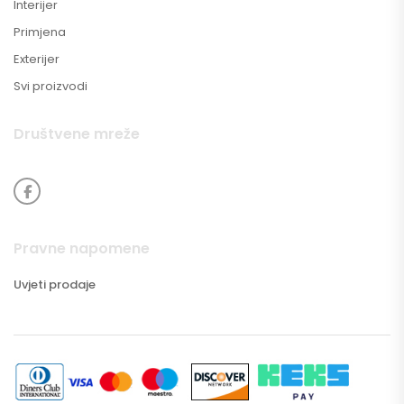
Interijer
Primjena
Exterijer
Svi proizvodi
Društvene mreže
Pravne napomene
Uvjeti prodaje