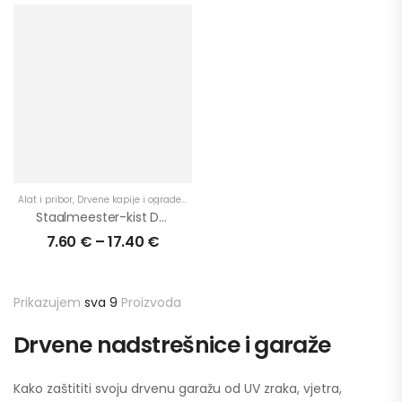
Alat i pribor
,
Drvene kapije i ograde
,
Garaže
,
Proizvodi
,
Terase
,
U eksterijer
,
U primje
Staalmeester-kist DuroGrit
7.60
€
–
17.40
€
Prikazujem
sva 9
Proizvoda
Drvene nadstrešnice i garaže
Kako zaštititi svoju drvenu garažu od UV zraka, vjetra,