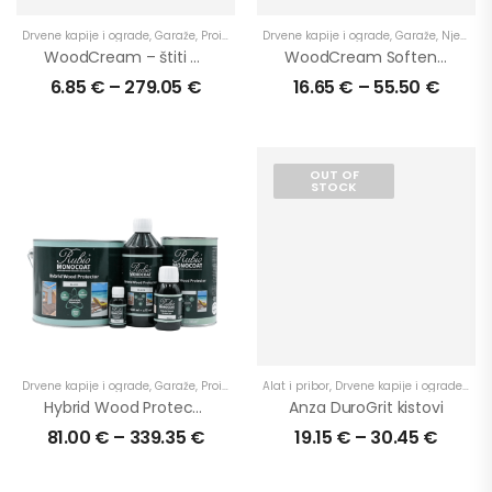
Drvene kapije i ograde
,
Garaže
,
Proizvodi
,
U eksterijer
Drvene kapije i ograde
,
U primjenu
,
,
Ulje za drvo
Garaže
,
Njega
,
Vrtn
,
P
WoodCream – štiti prirodnu ljepotu drva
WoodCream Softener – dopunski proizvod za WoodCream za boje i održavanje
6.85
€
–
279.05
€
16.65
€
–
55.50
€
OUT OF
STOCK
Drvene kapije i ograde
,
Garaže
,
Proizvodi
,
Terase
Alat i pribor
,
U eksterijer
,
Drvene kapije i ograde
,
U primjenu
,
Ulje za dr
,
Gar
Hybrid Wood Protector – visokokvalitetni svestrani proizvod
Anza DuroGrit kistovi
81.00
€
–
339.35
€
19.15
€
–
30.45
€