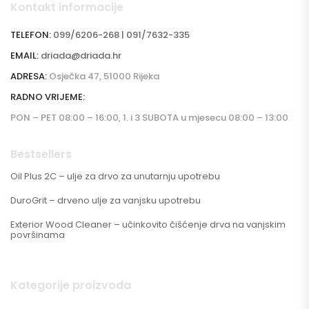
Kontakt informacije
TELEFON:
099/6206-268 | 091/7632-335
EMAIL:
driada@driada.hr
ADRESA:
Osječka 47, 51000 Rijeka
RADNO VRIJEME:
PON – PET 08:00 – 16:00, 1. i 3 SUBOTA u mjesecu 08:00 – 13:00
Bestsellers
Oil Plus 2C – ulje za drvo za unutarnju upotrebu
DuroGrit – drveno ulje za vanjsku upotrebu
Exterior Wood Cleaner – učinkovito čišćenje drva na vanjskim
površinama
Kategorije proizvoda