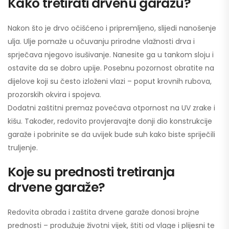
Kako tretirati drvenu garažu?
Nakon što je drvo očišćeno i pripremljeno, slijedi nanošenje
ulja. Ulje pomaže u očuvanju prirodne vlažnosti drva i
sprječava njegovo isušivanje. Nanesite ga u tankom sloju i
ostavite da se dobro upije. Posebnu pozornost obratite na
dijelove koji su često izloženi vlazi – poput krovnih rubova,
prozorskih okvira i spojeva.
Dodatni zaštitni premaz povećava otpornost na UV zrake i
kišu. Također, redovito provjeravajte donji dio konstrukcije
garaže i pobrinite se da uvijek bude suh kako biste spriječili
truljenje.
Koje su prednosti tretiranja
drvene garaže?
Redovita obrada i zaštita drvene garaže donosi brojne
prednosti – produžuje životni vijek, štiti od vlage i plijesni te