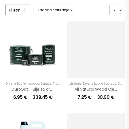
Filter
Drvene kapije i ograde
,
Garaže
,
Proizvodi
,
Terase
Čišćenje
,
U eksterijer
,
Drvene kapije i ograde
,
U najtraženije
,
,
Garaže
U prim
DuroGrit – ulje za drvo za vanjsku upotrebu
All Natural Wood Cleaner – dugotrajni učinak
6.95
€
–
339.45
€
7.25
€
–
30.90
€