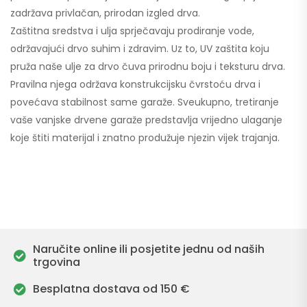
zadržava privlačan, prirodan izgled drva.
Zaštitna sredstva i ulja sprječavaju prodiranje vode,
održavajući drvo suhim i zdravim. Uz to, UV zaštita koju
pruža naše ulje za drvo čuva prirodnu boju i teksturu drva.
Pravilna njega održava konstrukcijsku čvrstoću drva i
povećava stabilnost same garaže. Sveukupno, tretiranje
vaše vanjske drvene garaže predstavlja vrijedno ulaganje
koje štiti materijal i znatno produžuje njezin vijek trajanja.
Naručite online ili posjetite jednu od naših
trgovina
Besplatna dostava od 150 €