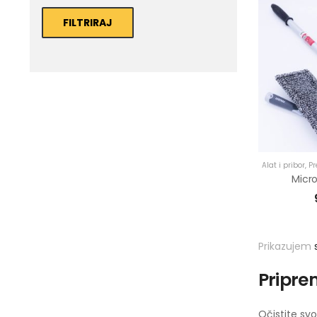
FILTRIRAJ
Alat i pribor
,
Pr
Micro
Prikazujem
Pripre
Očistite sv