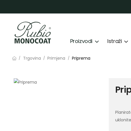
Proizvodi
Istraži
Trgovina
Primjena
Priprema
/
/
/
Pri
Planirat
uklonit