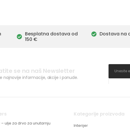
h
Besplatna dostava od
Dostava na 
150 €
atite se na naš Newsletter
ve najnovije informacije, akcije i ponude.
ers
Kategorije proizvoda
C – ulje za drvo za unutarnju
Interijer