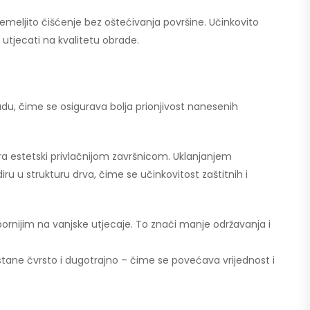
emeljito čišćenje bez oštećivanja površine. Učinkovito
e utjecati na kvalitetu obrade.
adu, čime se osigurava bolja prionjivost nanesenih
ira estetski privlačnijom završnicom. Uklanjanjem
u u strukturu drva, čime se učinkovitost zaštitnih i
ornijim na vanjske utjecaje. To znači manje održavanja i
ostane čvrsto i dugotrajno – čime se povećava vrijednost i