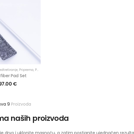
edtretiranje
,
Priprema
,
Proizvodi
,
Terase
,
U primjenu
fiber Pad Set
97.00
€
sva 9
Proizvoda
ma naših proizvoda
oje drvo i uklonite masnoću, a zatim postignite ujednačen rezulta