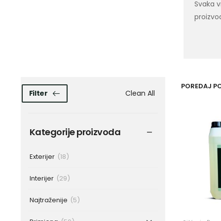
Svaka vr
proizvo
POREDAJ PO
Clean All
Filter
Kategorije proizvoda
Exterijer
(18)
Interijer
(29)
Najtraženije
(5)