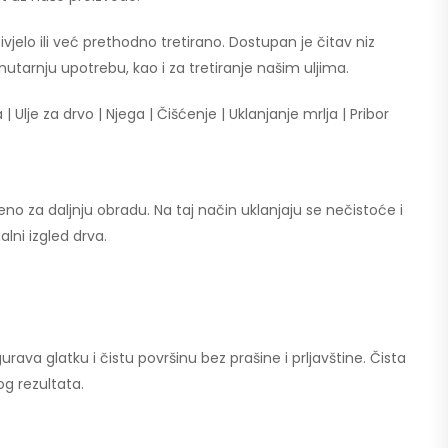
vjelo ili već prethodno tretirano. Dostupan je čitav niz
nutarnju upotrebu, kao i za tretiranje našim uljima.
lje za drvo | Njega | Čišćenje | Uklanjanje mrlja | Pribor
eno za daljnju obradu. Na taj način uklanjaju se nečistoće i
alni izgled drva.
rava glatku i čistu površinu bez prašine i prljavštine. Čista
g rezultata.