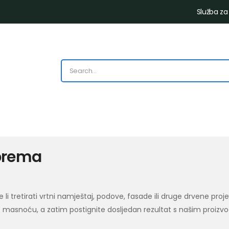
Služba za
prema
e li tretirati vrtni namještaj, podove, fasade ili druge drvene proj
e masnoću, a zatim postignite dosljedan rezultat s našim proizv