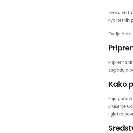
Svaka vrsta 
kvalitetnih 
Ovdje ćete p
Pripre
Priprema drv
zaglađuje po
Kako p
Prije početk
Brušenje ukl
i glatka po
Sredst