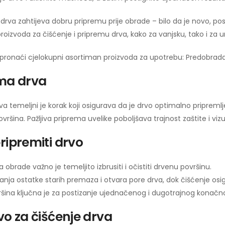
drva zahtijeva dobru pripremu prije obrade – bilo da je novo, posi
proizvoda za čišćenje i pripremu drva, kako za vanjsku, tako i za u
ronaći cjelokupni asortiman proizvoda za upotrebu: Predobrada | U
ma drva
a temeljni je korak koji osigurava da je drvo optimalno pripremlj
vršina. Pažljiva priprema uvelike poboljšava trajnost zaštite i vizu
ripremiti drvo
a obrade važno je temeljito izbrusiti i očistiti drvenu površinu.
anja ostatke starih premaza i otvara pore drva, dok čišćenje osigu
vršina ključna je za postizanje ujednačenog i dugotrajnog konačno
vo za čišćenje drva