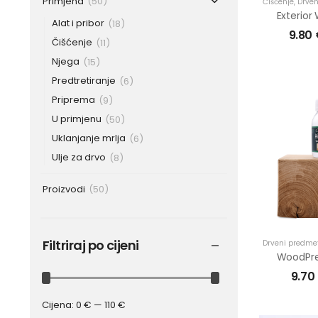
Primjena
(50)
Čišćenje
,
Drven
Alat i pribor
(18)
9.80
Čišćenje
(11)
Njega
(15)
Predtretiranje
(6)
Priprema
(9)
U primjenu
(50)
Uklanjanje mrlja
(6)
Ulje za drvo
(8)
Proizvodi
(50)
Filtriraj po cijeni
Drveni predmet
9.70
Cijena:
0 €
—
110 €