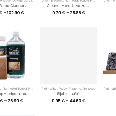
e kapije i ograde
,
Garaže
,
Njega
Drveni predmeti
,
Priprema
,
Proizvodi
,
Namještaj
,
Terase
,
,
Podovi
U eksterijer
,
Priprema
,
U najtraženije
,
Drveni p
Proizvodi
Exterior Wood Cleaner – učinkovito čišćenje drva na vanjskim površinama
Cleaner – sredstvo za čišćenje neobrađenog drva
€
–
102.90
€
9.70
€
–
28.85
€
i
,
Namještaj
,
Podovi
,
Priprema
,
Alat i pribor
Proizvodi
,
Radne ploče
,
Podovi
,
Priprema
,
Stepenice
,
Proizvodi
,
U interijer
,
U primjenu
,
U primjen
Alat i pri
WoodPrep – pripremno sredstvo za čišćenje
Bijeli jastučići
€
–
25.90
€
0.95
€
–
44.60
€