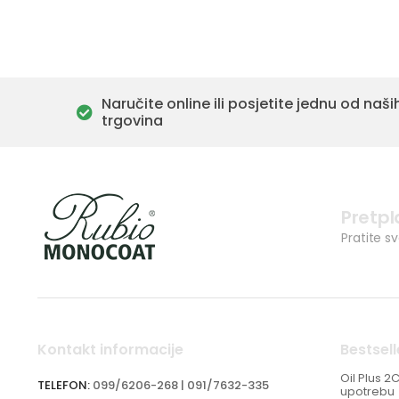
Naručite online ili posjetite jednu od naši
trgovina
Pretpl
Pratite s
Kontakt informacije
Bestsell
Oil Plus 2
TELEFON:
099/6206-268 | 091/7632-335
upotrebu