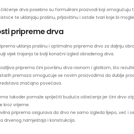
 čišćenje drva posebno su formulirani proizvodi koji omogućuju t
stoće te uklanjaju prašinu, prljavštinu i ostale tvari koje bi mogl
sti pripreme drva
riprema uklanja prašinu i optimalno priprema drvo za daljnju obr
ulji vijek trajanja te bolji konačni izgled obrađenog drva.
ažljiva priprema čini površinu drva ravnom i glatkom, što rezult
i starih premaza omogućuje se novim proizvodima da dublje prodir
sredstava značajno povećava.
ema također pomaže spriječiti buduća oštećenja jer čini drvo otp
e kroz vrijeme.
avilna priprema osigurava da drvo ne samo izgleda lijepo, već i 
ta drvenog namještaja i konstrukcija.