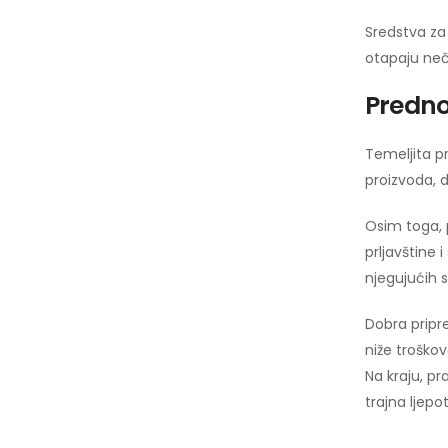
Sredstva za
otapaju neči
Predno
Temeljita p
proizvoda, d
Osim toga, p
prljavštine 
njegujućih 
Dobra pripr
niže troškov
Na kraju, pr
trajna ljepo