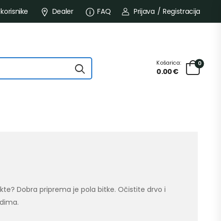
 korisnike
Dealer
FAQ
Prijava
/
Registracija
Košarica:
0
0.00
€
ekte? Dobra priprema je pola bitke. Očistite drvo i
odima.