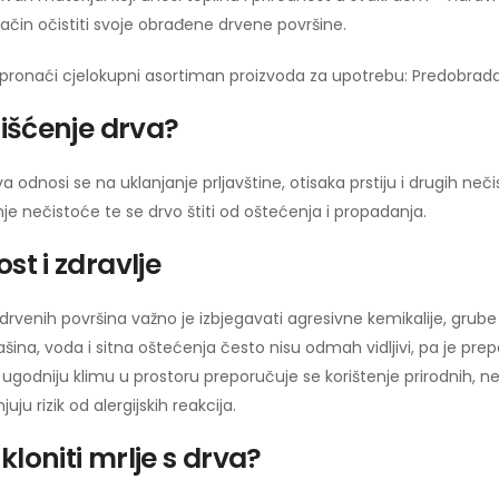
način očistiti svoje obrađene drvene površine.
ronaći cjelokupni asortiman proizvoda za upotrebu: Predobrada | P
čišćenje drva?
a odnosi se na uklanjanje prljavštine, otisaka prstiju i drugih n
je nečistoće te se drvo štiti od oštećenja i propadanja.
st i zdravlje
 drvenih površina važno je izbjegavati agresivne kemikalije, grube
ašina, voda i sitna oštećenja često nisu odmah vidljivi, pa je prepo
i ugodniju klimu u prostoru preporučuje se korištenje prirodnih, n
uju rizik od alergijskih reakcija.
loniti mrlje s drva?