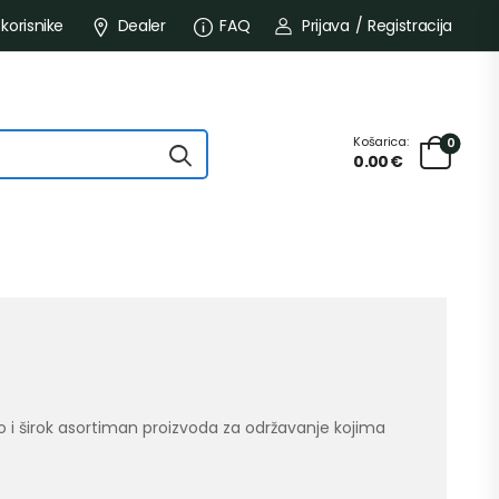
 korisnike
Dealer
FAQ
Prijava
/
Registracija
Košarica:
0
0.00
€
 i širok asortiman proizvoda za održavanje kojima