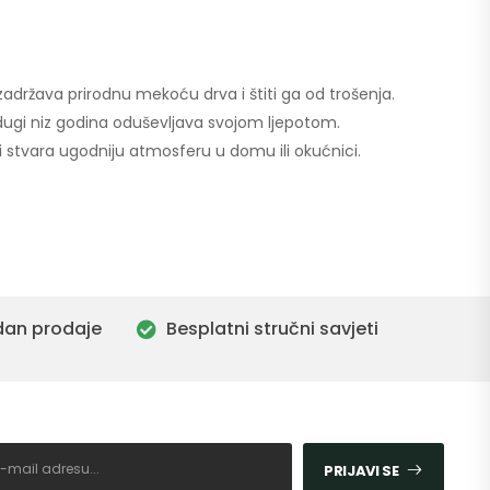
 zadržava prirodnu mekoću drva i štiti ga od trošenja.
s dugi niz godina oduševljava svojom ljepotom.
 i stvara ugodniju atmosferu u domu ili okućnici.
dan prodaje
Besplatni stručni savjeti
PRIJAVI SE