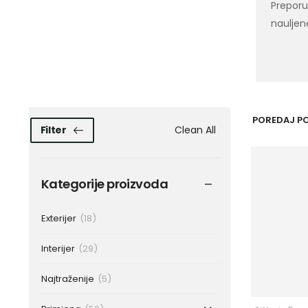
Preporu
nauljen
POREDAJ PO
Clean All
Filter
Kategorije proizvoda
Exterijer
(18)
Interijer
(29)
Najtraženije
(5)