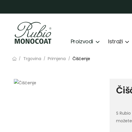
Proizvodi
Istraži
Trgovina
Primjena
Čišćenje
/
/
/
Čiš
S Rubio
možete č