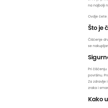
na najbolji 
Ovdje ćete p
Što je 
Čišćenje drv
se nakupljan
Sigurno
Pri čišćenju
površinu. Pr
Za zdravlje 
zraka i smanj
Kako uk