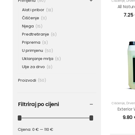
Primjena
(50)
Čišćenje
,
Drven
Alat i pribor
(18)
7.25
Čišćenje
(11)
Njega
(15)
Predtretiranje
(6)
Priprema
(9)
U primjenu
(50)
Uklanjanje mrlja
(6)
Ulje za drvo
(8)
Proizvodi
(50)
Filtriraj po cijeni
Čišćenje
,
Drven
9.80
Cijena:
0 €
—
110 €