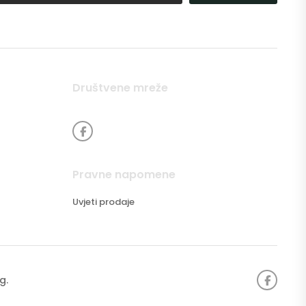
Društvene mreže
Pravne napomene
Uvjeti prodaje
ng
.