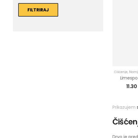
FILTRIRAJ
Čišćenje
,
Namj
11.3
Prikazujem
Čišćen
Drvo je pred