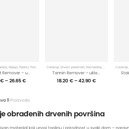
eštaj
,
Njega
,
Podovi
,
Proizvodi
,
Radne ploče
Čišćenje
,
Drveni predmeti
,
Stepenice
,
U primjenu
,
Namještaj
,
Uklanjanje mrlja
,
Njega
,
Podovi
Čišćenje
,
Pr
Limespot Remover – uklanja mrlje od vapnenaste (tvrde) vode
Tannin Remover – uklanja tamne mrlje / mrlje od tanina
0
€
–
26.65
€
18.20
€
–
42.90
€
sva 11
Proizvoda
je obrađenih drvenih površina
ivan materijal koji unosi toplinu i prirodnost u svaki dom – naravn