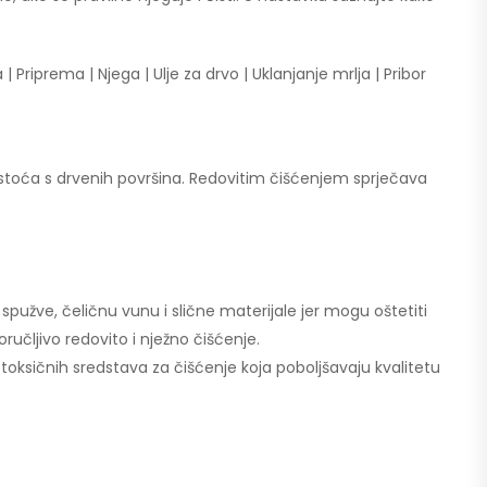
riprema | Njega | Ulje za drvo | Uklanjanje mrlja | Pribor
ečistoća s drvenih površina. Redovitim čišćenjem sprječava
 spužve, čeličnu vunu i slične materijale jer mogu oštetiti
ručljivo redovito i nježno čišćenje.
etoksičnih sredstava za čišćenje koja poboljšavaju kvalitetu