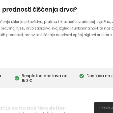
u prednosti čišćenja drva?
ćenje uklanja prljavštinu, prašinu i masnoću, vraća boji svježinu,
 pravilnoj njezi, drvo zadržava svoj izgled i funkcionalnost te na
ih prednosti, redovito čišćenje doprinosi općoj higijeni prostora
h
Besplatna dostava od
Dostava na 
150 €
atite se na naš Newsletter