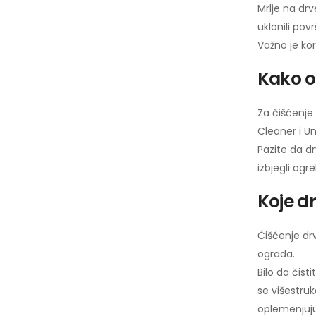
Mrlje na drv
uklonili pov
Važno je kor
Kako oč
Za čišćenje
Cleaner i Un
Pazite da dr
izbjegli ogr
Koje d
Čišćenje dr
ograda.
Bilo da čist
se višestruk
oplemenjuj