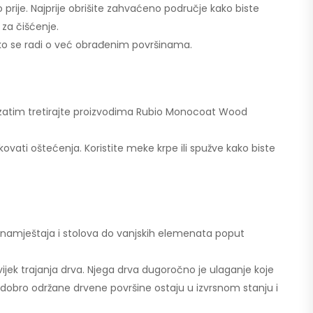
 prije. Najprije obrišite zahvaćeno područje kako biste
 za čišćenje.
 ako se radi o već obrađenim površinama.
a zatim tretirajte proizvodima Rubio Monocoat Wood
vati oštećenja. Koristite meke krpe ili spužve kako biste
 namještaja i stolova do vanjskih elemenata poput
 vijek trajanja drva. Njega drva dugoročno je ulaganje koje
ma, dobro održane drvene površine ostaju u izvrsnom stanju i