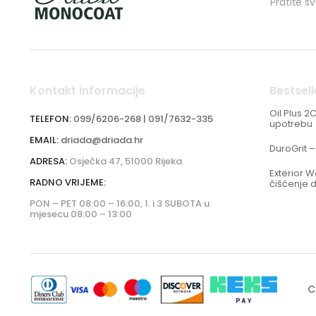
Pratite s
Kontakt informacije
Bestsell
Oil Plus 2
TELEFON:
099/6206-268 | 091/7632-335
upotrebu
EMAIL:
driada@driada.hr
DuroGrit –
ADRESA:
Osječka 47, 51000 Rijeka
Exterior 
RADNO VRIJEME:
čišćenje 
PON – PET 08:00 – 16:00, 1. i 3 SUBOTA u
mjesecu 08:00 – 13:00
C