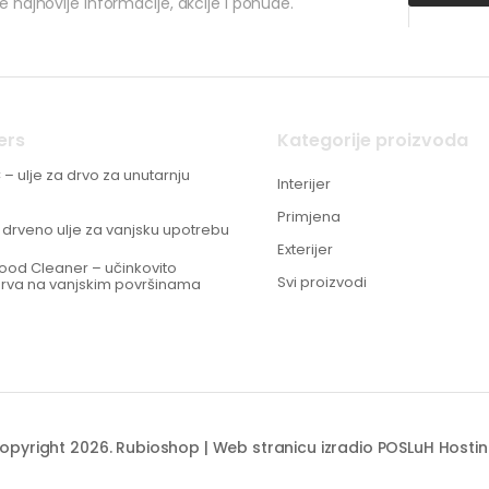
ve najnovije informacije, akcije i ponude.
ers
Kategorije proizvoda
C – ulje za drvo za unutarnju
Interijer
Primjena
 drveno ulje za vanjsku upotrebu
Exterijer
Wood Cleaner – učinkovito
Svi proizvodi
drva na vanjskim površinama
opyright 2026. Rubioshop | Web stranicu izradio
POSLuH Hosti