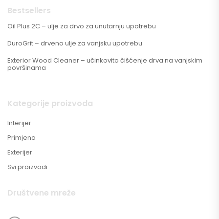
Bestsellers
Oil Plus 2C – ulje za drvo za unutarnju upotrebu
DuroGrit – drveno ulje za vanjsku upotrebu
Exterior Wood Cleaner – učinkovito čišćenje drva na vanjskim
površinama
Kategorije proizvoda
Interijer
Primjena
Exterijer
Svi proizvodi
Društvene mreže