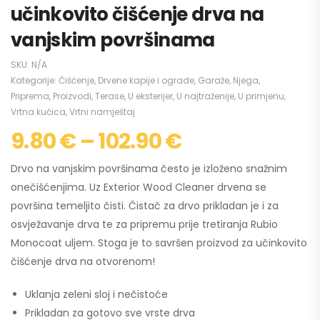
učinkovito čišćenje drva na
vanjskim površinama
SKU:
N/A
Kategorije:
Čišćenje
,
Drvene kapije i ograde
,
Garaže
,
Njega
,
Priprema
,
Proizvodi
,
Terase
,
U eksterijer
,
U najtraženije
,
U primjenu
,
Vrtna kućica
,
Vrtni namještaj
9.80
€
–
102.90
€
Drvo na vanjskim površinama često je izloženo snažnim
onečišćenjima. Uz Exterior Wood Cleaner drvena se
površina temeljito čisti. Čistač za drvo prikladan je i za
osvježavanje drva te za pripremu prije tretiranja Rubio
Monocoat uljem. Stoga je to savršen proizvod za učinkovito
čišćenje drva na otvorenom!
Uklanja zeleni sloj i nečistoće
Prikladan za gotovo sve vrste drva