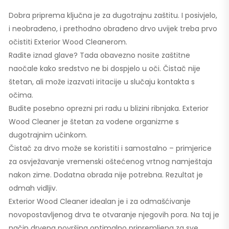
Dobra priprema ključna je za dugotrajnu zaštitu. I posivjelo,
i neobrađeno, i prethodno obrađeno drvo uvijek treba prvo
očistiti Exterior Wood Cleanerom.
Radite iznad glave? Tada obavezno nosite zaštitne
naočale kako sredstvo ne bi dospjelo u oči. Čistač nije
štetan, ali može izazvati iritacije u slučaju kontakta s
očima.
Budite posebno oprezni pri radu u blizini ribnjaka. Exterior
Wood Cleaner je štetan za vodene organizme s
dugotrajnim učinkom.
Čistač za drvo može se koristiti i samostalno – primjerice
za osvježavanje vremenski oštećenog vrtnog namještaja
nakon zime. Dodatna obrada nije potrebna. Rezultat je
odmah vidljiv.
Exterior Wood Cleaner idealan je i za odmašćivanje
novopostavljenog drva te otvaranje njegovih pora. Na taj je
način drvena površina optimalno pripremljena za sve