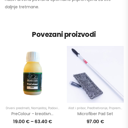
daljnje tretmane.
Povezani proizvodi
Drveni predmeti
,
Namještaj
,
Podovi
,
Predtretiranje
Alat i pribor
,
Proizvodi
,
Predtretiranje
,
Stepenice
,
Priprema
,
U interijer
,
Pr
,
PreColour – kreativnost na jednostavan način
Microfiber Pad Set
19.00
€
–
63.40
€
97.00
€