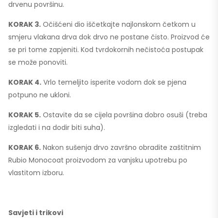
drvenu površinu.
KORAK 3.
Očišćeni dio iščetkajte najlonskom četkom u
smjeru vlakana drva dok drvo ne postane čisto. Proizvod će
se pri tome zapjeniti. Kod tvrdokornih nečistoća postupak
se može ponoviti.
KORAK 4.
Vrlo temeljito isperite vodom dok se pjena
potpuno ne ukloni.
KORAK 5.
Ostavite da se cijela površina dobro osuši (treba
izgledati i na dodir biti suha).
KORAK 6.
Nakon sušenja drvo završno obradite zaštitnim
Rubio Monocoat proizvodom za vanjsku upotrebu po
vlastitom izboru.
Savjeti i trikovi