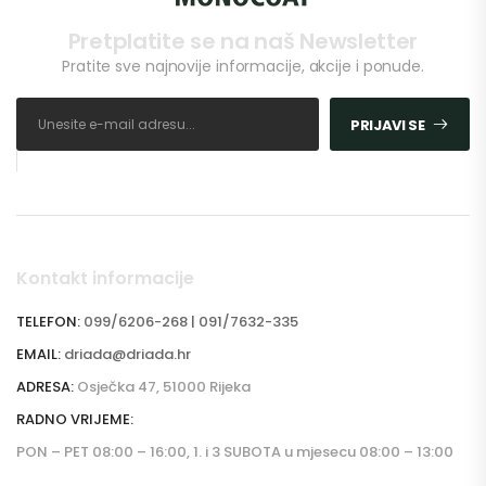
Pretplatite se na naš Newsletter
Pratite sve najnovije informacije, akcije i ponude.
PRIJAVI SE
Kontakt informacije
TELEFON:
099/6206-268 | 091/7632-335
EMAIL:
driada@driada.hr
ADRESA:
Osječka 47, 51000 Rijeka
RADNO VRIJEME:
PON – PET 08:00 – 16:00, 1. i 3 SUBOTA u mjesecu 08:00 – 13:00