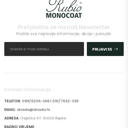
Pretplatite se na naš Newsletter
Pratite sve najnovije informacije, akcije i ponude.
PRIJAVI SE
Kontakt informacije
TELEFON:
099/6206-268 | 091/7632-335
EMAIL:
driada@driada.hr
ADRESA:
Osječka 47, 51000 Rijeka
RADNO VRIJEME: