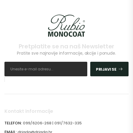
Pretplatite se na naš Newsletter
Pratite sve najnovije informacije, akcije i ponude.
PRIJAVI SE
Kontakt informacije
TELEFON:
099/6206-268 | 091/7632-335
EMAIL:
driada@driada.hr