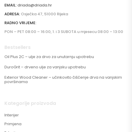
EMAIL:
driada@driada.hr
ADRESA:
Osječka 47, 51000 Rijeka
RADNO VRIJEME:
PON – PET 08:00 – 16:00, 1. i 3 SUBOTA u mjesecu 08:00 – 13:00
Bestsellers
Oil Plus 2C – ulje za drvo za unutarnju upotrebu
DuroGrit – drveno ulje za vanjsku upotrebu
Exterior Wood Cleaner – učinkovito čišćenje drva na vanjskim
površinama
Kategorije proizvoda
Interijer
Primjena