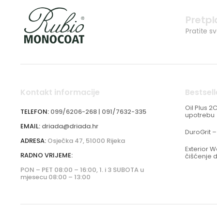
Pretpl
Pratite s
Kontakt informacije
Bestsell
Oil Plus 2
TELEFON:
099/6206-268 | 091/7632-335
upotrebu
EMAIL:
driada@driada.hr
DuroGrit –
ADRESA:
Osječka 47, 51000 Rijeka
Exterior 
RADNO VRIJEME:
čišćenje 
PON – PET 08:00 – 16:00, 1. i 3 SUBOTA u
mjesecu 08:00 – 13:00