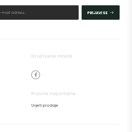
PRIJAVI SE
Društvene mreže
Pravne napomene
Uvjeti prodaje