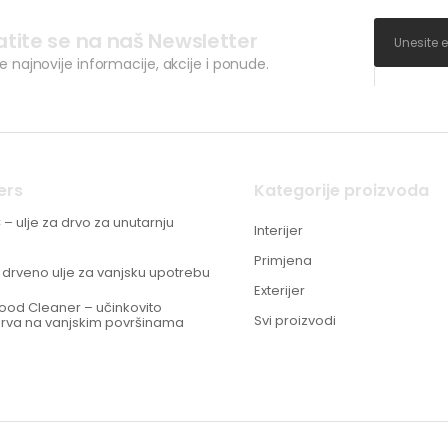
atite se na naš Newsletter
ve najnovije informacije, akcije i ponude.
ers
Kategorije proizvoda
C – ulje za drvo za unutarnju
Interijer
Primjena
 drveno ulje za vanjsku upotrebu
Exterijer
Wood Cleaner – učinkovito
Svi proizvodi
drva na vanjskim površinama