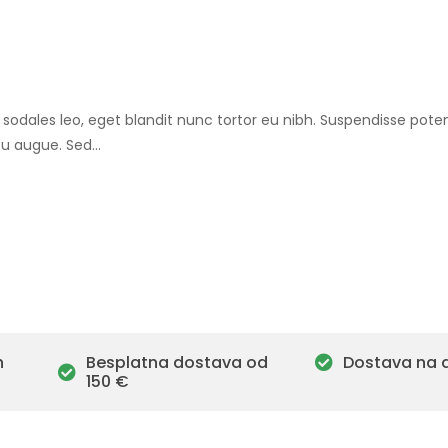
ero sodales leo, eget blandit nunc tortor eu nibh. Suspendisse poten
 eu augue. Sed…
h
Besplatna dostava od
Dostava na 
150 €