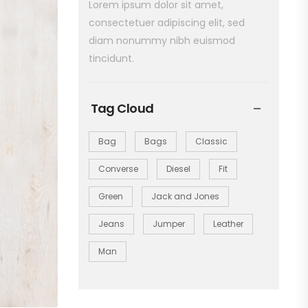
Lorem ipsum dolor sit amet,
consectetuer adipiscing elit, sed
diam nonummy nibh euismod
tincidunt.
Tag Cloud
Bag
Bags
Classic
Converse
Diesel
Fit
Green
Jack and Jones
Jeans
Jumper
Leather
Man