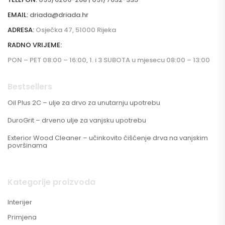
EMAIL:
driada@driada.hr
ADRESA:
Osječka 47, 51000 Rijeka
RADNO VRIJEME:
PON – PET 08:00 – 16:00, 1. i 3 SUBOTA u mjesecu 08:00 – 13:00
Bestsellers
Oil Plus 2C – ulje za drvo za unutarnju upotrebu
DuroGrit – drveno ulje za vanjsku upotrebu
Exterior Wood Cleaner – učinkovito čišćenje drva na vanjskim
površinama
Kategorije proizvoda
Interijer
Primjena