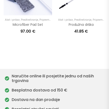
Alat i pribor
,
Predtretiranje
,
Priprema
,
Proizvodi
Alat i pribor
,
Terase
,
,
U primjenu
Predtretiranje
,
Priprema
,
Pr
Microfiber Pad Set
Produžna drška
97.00
€
41.85
€
Naručite online ili posjetite jednu od naših
trgovina
Besplatna dostava od 150 €
Dostava na dan prodaje