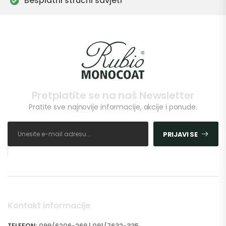
Besplatni stručni savjeti
Pretplatite se na naš Newsletter
Pratite sve najnovije informacije, akcije i ponude.
PRIJAVI SE
Kontakt informacije
TELEFON:
099/6206-268 | 091/7632-335