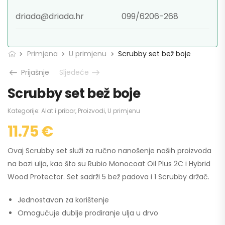
driada@driada.hr
099/6206-268
Primjena
U primjenu
Scrubby set bež boje
Prijašnje
Sljedeće
Scrubby set bež boje
Kategorije:
Alat i pribor
,
Proizvodi
,
U primjenu
11.75
€
Ovaj Scrubby set služi za ručno nanošenje naših proizvoda
na bazi ulja, kao što su Rubio Monocoat Oil Plus 2C i Hybrid
Wood Protector. Set sadrži 5 bež padova i 1 Scrubby držač.
Jednostavan za korištenje
Omogućuje dublje prodiranje ulja u drvo