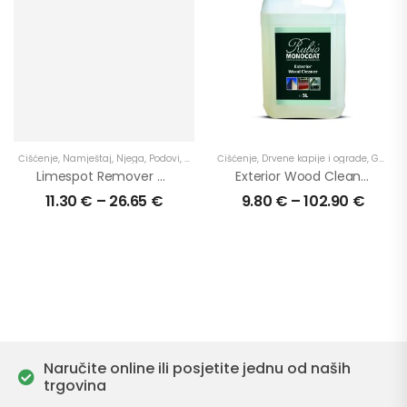
Čišćenje
,
Namještaj
,
Njega
,
Podovi
,
Proizvodi
Čišćenje
,
Radne ploče
,
Drvene kapije i ograde
,
Stepenice
,
U primjenu
,
Garaže
,
Limespot Remover – uklanja mrlje od vapnenaste (tvrde) vode
Exterior Wood Cleaner – učinkovito čišćenje drva na vanjskim površinama
11.30
€
–
26.65
€
9.80
€
–
102.90
€
Naručite online ili posjetite jednu od naših
trgovina