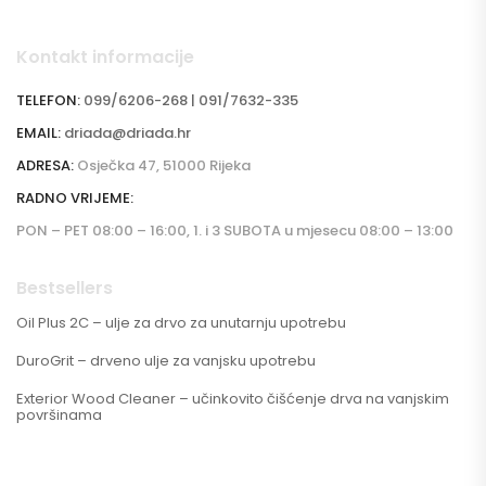
Kontakt informacije
TELEFON:
099/6206-268 | 091/7632-335
EMAIL:
driada@driada.hr
ADRESA:
Osječka 47, 51000 Rijeka
RADNO VRIJEME:
PON – PET 08:00 – 16:00, 1. i 3 SUBOTA u mjesecu 08:00 – 13:00
Bestsellers
Oil Plus 2C – ulje za drvo za unutarnju upotrebu
DuroGrit – drveno ulje za vanjsku upotrebu
Exterior Wood Cleaner – učinkovito čišćenje drva na vanjskim
površinama