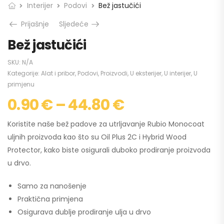
Interijer
Podovi
Bež jastučići
Prijašnje
Sljedeće
Bež jastučići
SKU:
N/A
Kategorije:
Alat i pribor
,
Podovi
,
Proizvodi
,
U eksterijer
,
U interijer
,
U
primjenu
0.90
€
–
44.80
€
Koristite naše bež padove za utrljavanje Rubio Monocoat
uljnih proizvoda kao što su Oil Plus 2C i Hybrid Wood
Protector, kako biste osigurali duboko prodiranje proizvoda
u drvo.
Samo za nanošenje
Praktična primjena
Osigurava dublje prodiranje ulja u drvo