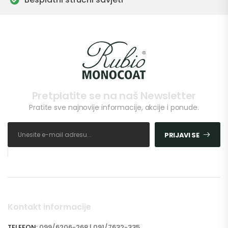
Pretplatite se na naš Newsletter
Pratite sve najnovije informacije, akcije i ponude.
PRIJAVI SE
Kontakt informacije
TELEFON:
099/6206-268 | 091/7632-335