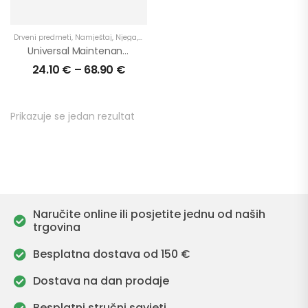
Drveni predmeti
,
Namještaj
,
Njega
,
Podovi
,
Proizvodi
,
Radne ploče
,
Stepenice
,
U int
Universal Maintenance Oil 2 Mix – Set
24.10
€
–
68.90
€
Prikazuje se jedan rezultat
Naručite online ili posjetite jednu od naših
trgovina
Besplatna dostava od 150 €
Dostava na dan prodaje
Besplatni stručni savjeti