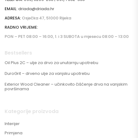
EMAIL:
driada@driada.hr
ADRESA:
Osječka 47, 51000 Rijeka
RADNO VRIJEME:
PON – PET 08:00 – 16:00, 1. i 3 SUBOTA u mjesecu 08:00 – 13:00
Bestsellers
Oil Plus 2C – ulje za drvo za unutarnju upotrebu
DuroGrit – drveno ulje za vanjsku upotrebu
Exterior Wood Cleaner – učinkovito čišćenje drva na vanjskim
površinama
Kategorije proizvoda
Interijer
Primjena