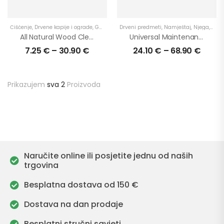
Čišćenje
,
Drvene kapije i ograde
,
Garaže
,
Njega
Drveni predmeti
,
Podovi
,
Proizvodi
,
Namještaj
,
Stepenice
,
Njega
,
Teras
,
Podo
All Natural Wood Cleaner – dugotrajni učinak
Universal Maintenance Oil 2 Mix – Set
7.25
€
–
30.90
€
24.10
€
–
68.90
€
Prikazujem
sva 2
Proizvoda
Naručite online ili posjetite jednu od naših
trgovina
Besplatna dostava od 150 €
Dostava na dan prodaje
Besplatni stručni savjeti