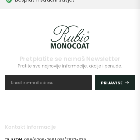
Pretplatite se na naš Newsletter
Pratite sve najnovije informacije, akcije i ponude.
PRIJAVI SE
Kontakt informacije
TELEFON:
099/6206-268 | 091/7632-335