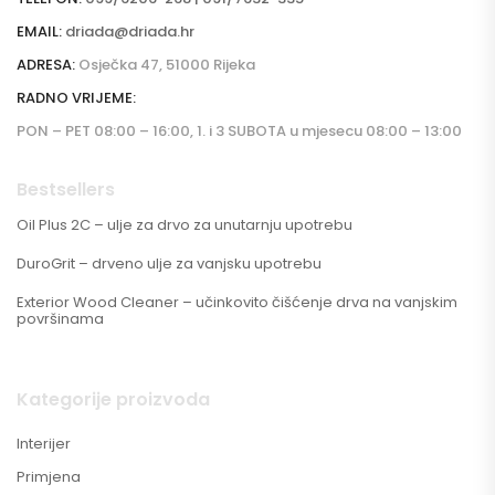
EMAIL:
driada@driada.hr
ADRESA:
Osječka 47, 51000 Rijeka
RADNO VRIJEME:
PON – PET 08:00 – 16:00, 1. i 3 SUBOTA u mjesecu 08:00 – 13:00
Bestsellers
Oil Plus 2C – ulje za drvo za unutarnju upotrebu
DuroGrit – drveno ulje za vanjsku upotrebu
Exterior Wood Cleaner – učinkovito čišćenje drva na vanjskim
površinama
Kategorije proizvoda
Interijer
Primjena