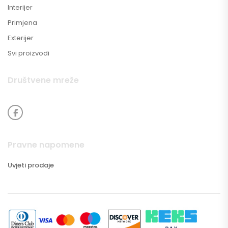
Interijer
Primjena
Exterijer
Svi proizvodi
Društvene mreže
Pravne napomene
Uvjeti prodaje