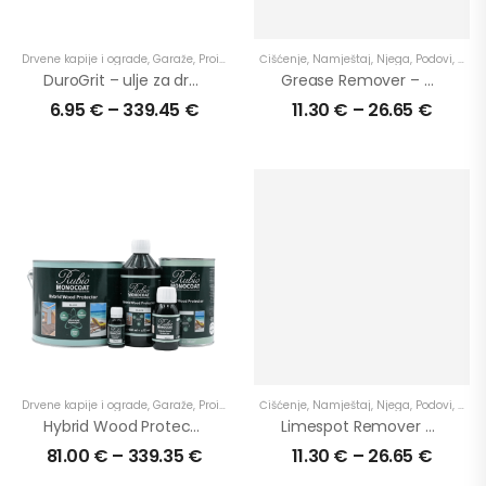
Drvene kapije i ograde
,
Garaže
,
Proizvodi
,
Terase
Čišćenje
,
U eksterijer
,
Namještaj
,
U najtraženije
,
Njega
,
Podovi
,
U prim
,
Proiz
DuroGrit – ulje za drvo za vanjsku upotrebu
Grease Remover – uklanja mrlje od masnoće
6.95
€
–
339.45
€
11.30
€
–
26.65
€
Drvene kapije i ograde
,
Garaže
,
Proizvodi
,
Terase
Čišćenje
,
U eksterijer
,
Namještaj
,
U primjenu
,
Njega
,
Podovi
,
Ulje za dr
,
Proiz
Hybrid Wood Protector – visokokvalitetni svestrani proizvod
Limespot Remover – uklanja mrlje od vapnenaste (tvrde) vode
81.00
€
–
339.35
€
11.30
€
–
26.65
€