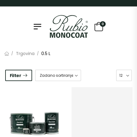
0
Trgovina
0.5 L
/
/
Filter