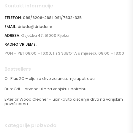
Kontakt informacije
TELEFON:
099/6206-268 | 091/7632-335
EMAIL:
driada@driada.hr
ADRESA:
Osječka 47, 51000 Rijeka
RADNO VRIJEME:
PON – PET 08:00 – 16:00, 1. i 3 SUBOTA u mjesecu 08:00 – 13:00
Bestsellers
Oil Plus 2C – ulje za drvo za unutarnju upotrebu
DuroGrit – drveno ulje za vanjsku upotrebu
Exterior Wood Cleaner – učinkovito čišćenje drva na vanjskim
površinama
Kategorije proizvoda