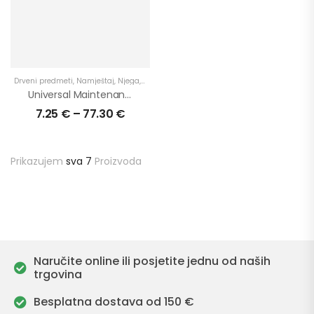
Drveni predmeti
,
Namještaj
,
Njega
,
Podovi
,
Proizvodi
,
Radne ploče
,
Stepenice
,
U int
Universal Maintenance Oil – univerzalno ulje za njegu, jedinstveno u svojoj vrsti
7.25
€
–
77.30
€
Prikazujem
sva 7
Proizvoda
Naručite online ili posjetite jednu od naših
trgovina
Besplatna dostava od 150 €