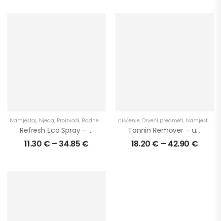
Namještaj
,
Njega
,
Proizvodi
,
Radne ploče
,
U interijer
Čišćenje
,
,
Drveni predmeti
U primjenu
,
Namještaj
,
N
Refresh Eco Spray – Osvježavanje u trenu
Tannin Remover – uklanja tamne mrlje / mrlje od tanina
11.30
€
–
34.85
€
18.20
€
–
42.90
€